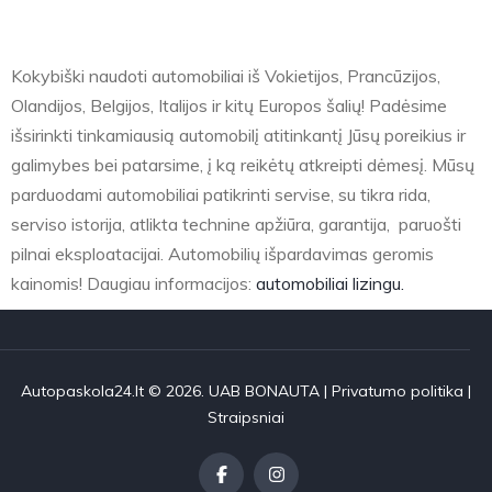
Kokybiški naudoti automobiliai iš Vokietijos, Prancūzijos,
Olandijos, Belgijos, Italijos ir kitų Europos šalių! Padėsime
išsirinkti tinkamiausią automobilį atitinkantį Jūsų poreikius ir
galimybes bei patarsime, į ką reikėtų atkreipti dėmesį. Mūsų
parduodami automobiliai patikrinti servise, su tikra rida,
serviso istorija, atlikta technine apžiūra, garantija, paruošti
pilnai eksploatacijai. Automobilių išpardavimas geromis
kainomis! Daugiau informacijos:
automobiliai lizingu.
Autopaskola24.lt © 2026. UAB BONAUTA |
Privatumo politika
|
Straipsniai