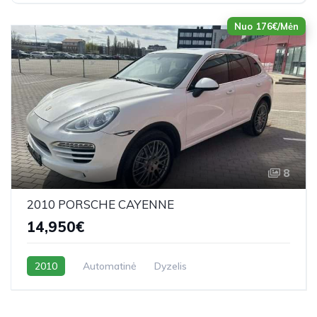
Nuo 176€/Mėn
8
2010 PORSCHE CAYENNE
14,950€
2010
Automatinė
Dyzelis