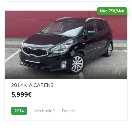
Nuo 75€/Mėn
9
2014 KIA CARENS
5,999€
2014
Mechaninė
Dyzelis