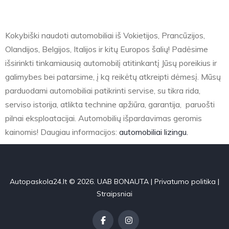
Kokybiški naudoti automobiliai iš Vokietijos, Prancūzijos,
Olandijos, Belgijos, Italijos ir kitų Europos šalių! Padėsime
išsirinkti tinkamiausią automobilį atitinkantį Jūsų poreikius ir
galimybes bei patarsime, į ką reikėtų atkreipti dėmesį. Mūsų
parduodami automobiliai patikrinti servise, su tikra rida,
serviso istorija, atlikta technine apžiūra, garantija, paruošti
pilnai eksploatacijai. Automobilių išpardavimas geromis
kainomis! Daugiau informacijos:
automobiliai lizingu.
Autopaskola24.lt © 2026. UAB BONAUTA |
Privatumo politika
|
Straipsniai