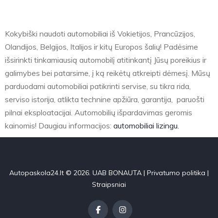
Kokybiški naudoti automobiliai iš Vokietijos, Prancūzijos,
Olandijos, Belgijos, Italijos ir kitų Europos šalių! Padėsime
išsirinkti tinkamiausią automobilį atitinkantį Jūsų poreikius ir
galimybes bei patarsime, į ką reikėtų atkreipti dėmesį. Mūsų
parduodami automobiliai patikrinti servise, su tikra rida,
serviso istorija, atlikta technine apžiūra, garantija, paruošti
pilnai eksploatacijai. Automobilių išpardavimas geromis
kainomis! Daugiau informacijos:
automobiliai lizingu.
Autopaskola24.lt © 2026. UAB BONAUTA |
Privatumo politika
|
Straipsniai