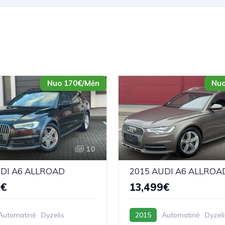
Nuo 170€/Mėn
Nuo
10
UDI A6 ALLROAD
2015 AUDI A6 ALLROA
9€
13,499€
Automatinė
Dyzelis
2015
Automatinė
Dyzeli