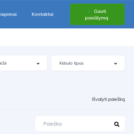
Gauti
liepimai
Kontaktai
pasiūlymą
Išvalyti paiešką