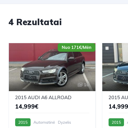
4 Rezultatai
Nuo 171€/Mėn
10
2015 AUDI A6 ALLROAD
2015 A
14,999€
14,99
2015
Automatinė
Dyzelis
2015