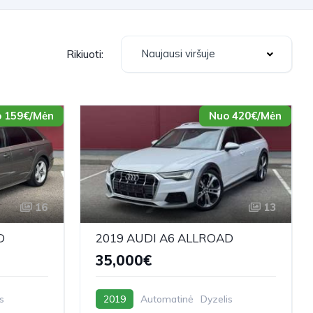
Naujausi viršuje
Rikiuoti:
 159€/Mėn
Nuo 420€/Mėn
16
13
D
2019 AUDI A6 ALLROAD
35,000€
s
2019
Automatinė
Dyzelis