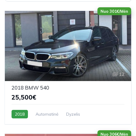
Nuo 301€/Mėn
12
2018 BMW 540
25,500€
2018
Automatinė
Dyzelis
Nuo 306€/Mėn