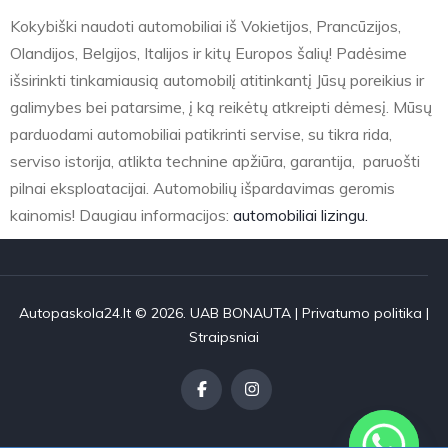
Kokybiški naudoti automobiliai iš Vokietijos, Prancūzijos,
Olandijos, Belgijos, Italijos ir kitų Europos šalių! Padėsime
išsirinkti tinkamiausią automobilį atitinkantį Jūsų poreikius ir
galimybes bei patarsime, į ką reikėtų atkreipti dėmesį. Mūsų
parduodami automobiliai patikrinti servise, su tikra rida,
serviso istorija, atlikta technine apžiūra, garantija, paruošti
pilnai eksploatacijai. Automobilių išpardavimas geromis
kainomis! Daugiau informacijos:
automobiliai lizingu.
Autopaskola24.lt © 2026. UAB BONAUTA |
Privatumo politika
|
Straipsniai