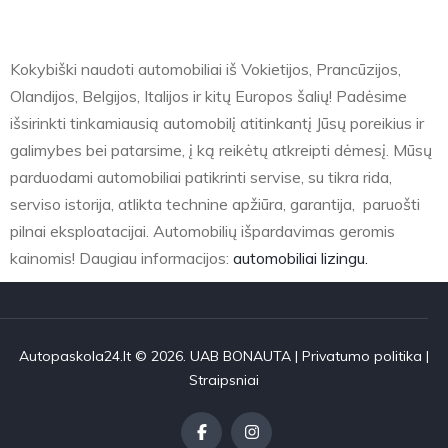
Kokybiški naudoti automobiliai iš Vokietijos, Prancūzijos,
Olandijos, Belgijos, Italijos ir kitų Europos šalių! Padėsime
išsirinkti tinkamiausią automobilį atitinkantį Jūsų poreikius ir
galimybes bei patarsime, į ką reikėtų atkreipti dėmesį. Mūsų
parduodami automobiliai patikrinti servise, su tikra rida,
serviso istorija, atlikta technine apžiūra, garantija, paruošti
pilnai eksploatacijai. Automobilių išpardavimas geromis
kainomis! Daugiau informacijos:
automobiliai lizingu.
Autopaskola24.lt © 2026. UAB BONAUTA |
Privatumo politika
|
Straipsniai