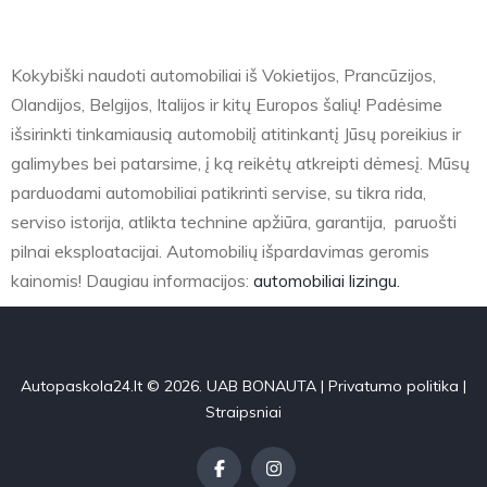
Kokybiški naudoti automobiliai iš Vokietijos, Prancūzijos,
Olandijos, Belgijos, Italijos ir kitų Europos šalių! Padėsime
išsirinkti tinkamiausią automobilį atitinkantį Jūsų poreikius ir
galimybes bei patarsime, į ką reikėtų atkreipti dėmesį. Mūsų
parduodami automobiliai patikrinti servise, su tikra rida,
serviso istorija, atlikta technine apžiūra, garantija, paruošti
pilnai eksploatacijai. Automobilių išpardavimas geromis
kainomis! Daugiau informacijos:
automobiliai lizingu.
Autopaskola24.lt © 2026. UAB BONAUTA |
Privatumo politika
|
Straipsniai