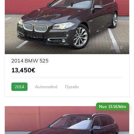
10
2014 BMW 525
13,450€
2014
Automatinė
Dyzelis
Nuo 151€/Mėn