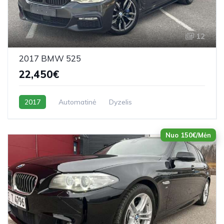
12
2017 BMW 525
22,450€
2017
Automatinė
Dyzelis
Nuo 150€/Mėn