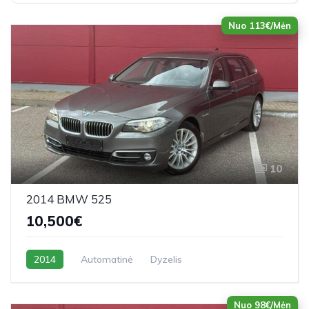
Nuo 113€/Mėn
10
2014 BMW 525
10,500€
2014
Automatinė
Dyzelis
Nuo 98€/Mėn