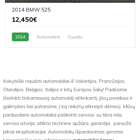
2014 BMW 525
12,450€
2014
Automatinė
Dyzelis
Kokybiški naudoti automobiliai iš Vokietijos, Prancūzijos,
Olandijos, Belgijos, Italijos ir kitų Europos šalių! Padėsime
išsirinkti tinkamiausią automobilį atitinkantį Jūsų poreikius ir
galimybes bei patarsime, į ką reikėtų atkreipti dėmesį. Mūsų
parduodami automobiliai patikrinti servise, su tikra rida,
serviso istorija, atlikta technine apžiūra, garantija, paruošti
pilnai eksploatacijai. Automobilių išpardavimas geromis
kainomis! Daugiau informacijos:
automobiliai lizingu.