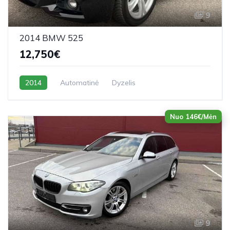
9
2014 BMW 525
12,750€
2014
Automatinė
Dyzelis
Nuo 146€/Mėn
9