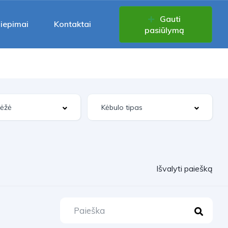
Gauti
liepimai
Kontaktai
pasiūlymą
Išvalyti paiešką