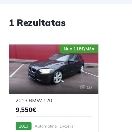
1 Rezultatas
Nuo 116€/Mėn
10
2013 BMW 120
9,550€
2013
Automatinė
Dyzelis