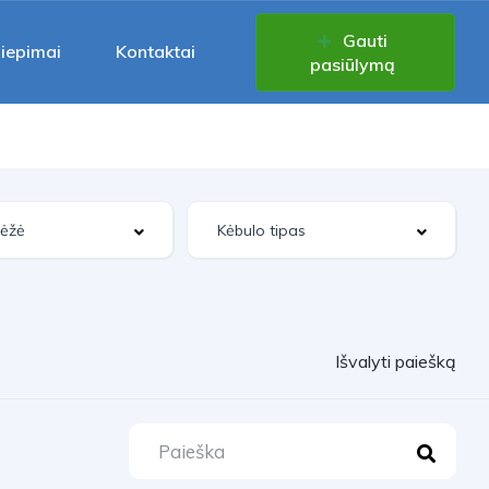
Gauti
liepimai
Kontaktai
pasiūlymą
Išvalyti paiešką